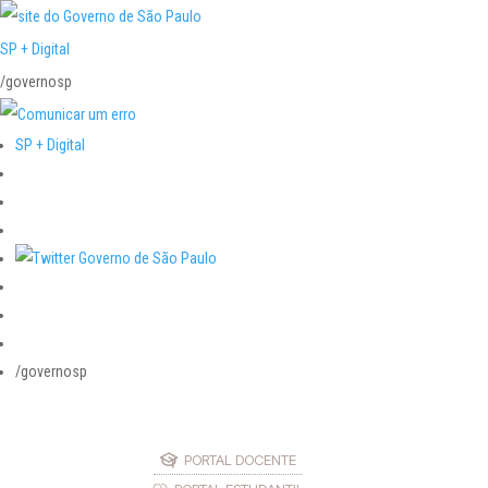
SP + Digital
/governosp
SP + Digital
/governosp
PORTAL DOCENTE