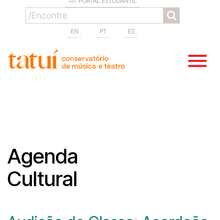
PORTAL ESTUDANTIL
EN
PT
ES
Agenda
Cultural