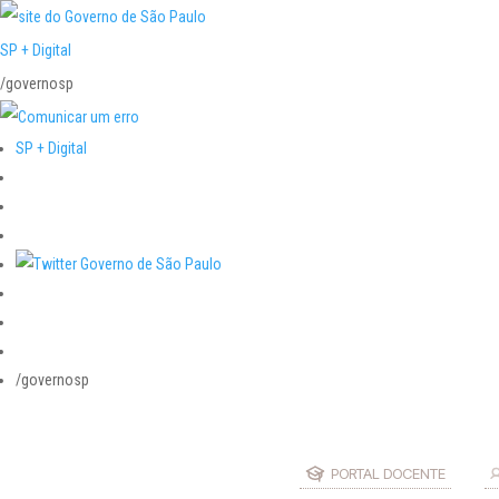
SP + Digital
/governosp
SP + Digital
/governosp
PORTAL DOCENTE