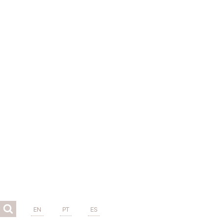
EN
PT
ES