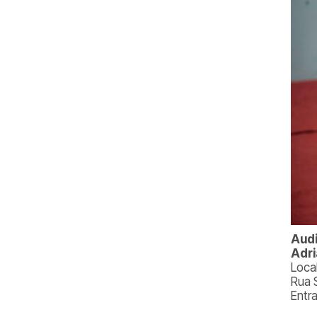
Audi
Adr
Local
Rua 
Entr