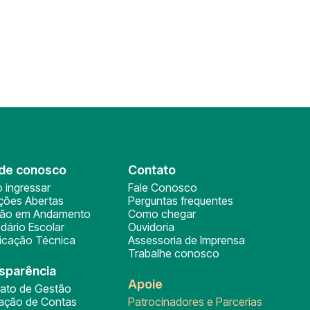
de conosco
Contato
 ingressar
Fale Conosco
ições Abertas
Perguntas frequentes
ção em Andamento
Como chegar
dário Escolar
Ouvidoria
ficação Técnica
Assessoria de Imprensa
Trabalhe conosco
sparência
Apoie
rato de Gestão
tação de Contas
Patrocinadores e Parcerias