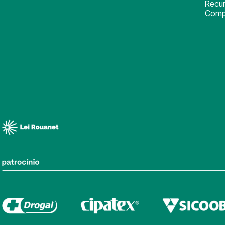
Recu
Comp