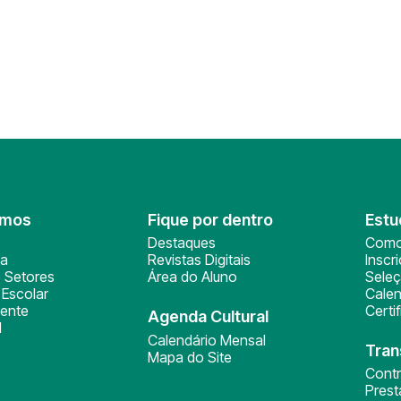
omos
Fique por dentro
Estu
Destaques
Como
ça
Revistas Digitais
Inscr
 Setores
Área do Aluno
Sele
Escolar
Calen
ente
Certi
Agenda Cultural
l
Calendário Mensal
Tran
Mapa do Site
Cont
Pres