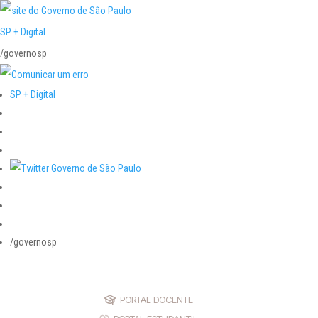
SP + Digital
/governosp
SP + Digital
/governosp
PORTAL DOCENTE