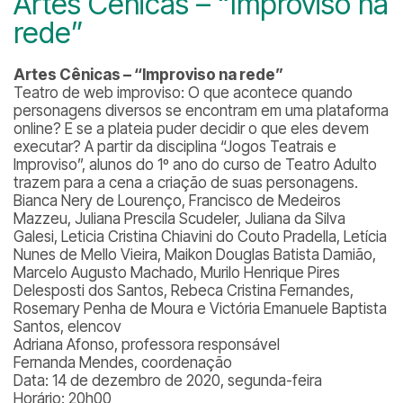
Artes Cênicas – “Improviso na
rede”
Artes Cênicas – “Improviso na rede”
Teatro de web improviso: O que acontece quando
personagens diversos se encontram em uma plataforma
online? E se a plateia puder decidir o que eles devem
executar? A partir da disciplina “Jogos Teatrais e
Improviso”, alunos do 1º ano do curso de Teatro Adulto
trazem para a cena a criação de suas personagens.
Bianca Nery de Lourenço, Francisco de Medeiros
Mazzeu, Juliana Prescila Scudeler, Juliana da Silva
Galesi, Leticia Cristina Chiavini do Couto Pradella, Letícia
Nunes de Mello Vieira, Maikon Douglas Batista Damião,
Marcelo Augusto Machado, Murilo Henrique Pires
Delesposti dos Santos, Rebeca Cristina Fernandes,
Rosemary Penha de Moura e Victória Emanuele Baptista
Santos, elencov
Adriana Afonso, professora responsável
Fernanda Mendes, coordenação
Data: 14 de dezembro de 2020, segunda-feira
Horário: 20h00