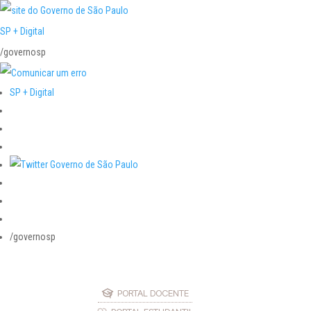
SP + Digital
/governosp
SP + Digital
/governosp
PORTAL DOCENTE