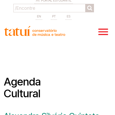
PORTAL ESTUDANTIL
EN
PT
ES
Agenda
Cultural