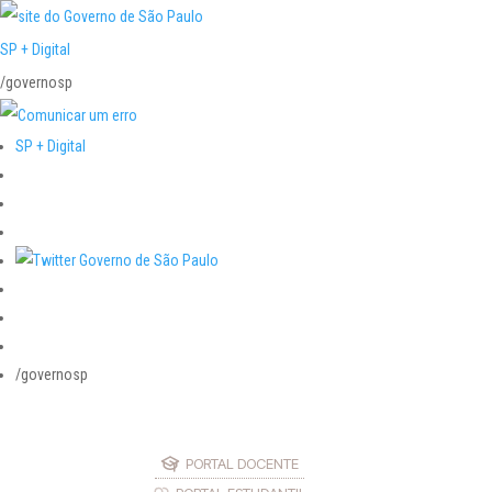
SP + Digital
/governosp
SP + Digital
/governosp
PORTAL DOCENTE