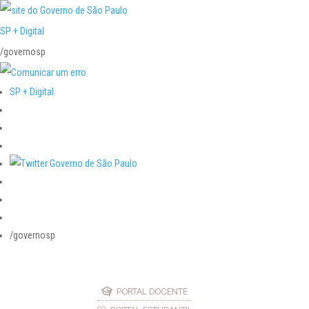
SP + Digital
/governosp
SP + Digital
/governosp
PORTAL DOCENTE