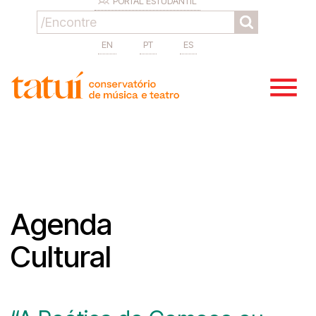
PORTAL ESTUDANTIL
EN
PT
ES
Agenda
Cultural