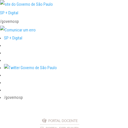
SP + Digital
/governosp
SP + Digital
/governosp
PORTAL DOCENTE