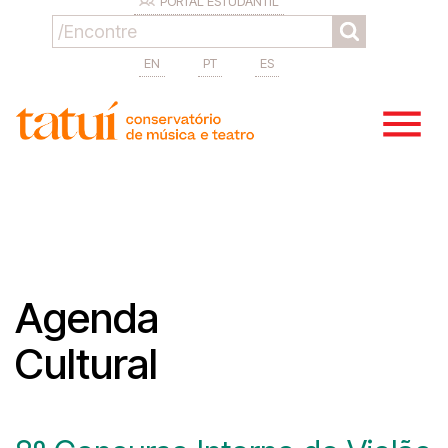
PORTAL ESTUDANTIL
EN
PT
ES
Agenda
Cultural