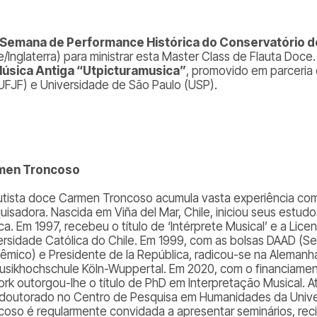
 Semana de Performance Histórica do Conservatório d
le/Inglaterra) para ministrar esta Master Class de Flauta Doc
úsica Antiga “Utpicturamusica”
, promovido em parceria
(UFJF) e Universidade de São Paulo (USP).
men Troncoso
autista doce Carmen Troncoso acumula vasta experiência com
uisadora. Nascida em Viña del Mar, Chile, iniciou seus estu
a. Em 1997, recebeu o título de ‘Intérprete Musical’ e a Lice
ersidade Católica do Chile. Em 1999, com as bolsas DAAD (S
êmico) e Presidente de la República, radicou-se na Aleman
usikhochschule Köln-Wuppertal. Em 2020, com o financiamen
ork outorgou-lhe o título de PhD em Interpretação Musical. 
doutorado no Centro de Pesquisa em Humanidades da Univer
coso é regularmente convidada a apresentar seminários, reci