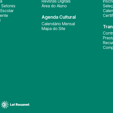
ça
Revistas Digitais
Inscr
 Setores
Área do Aluno
Sele
Escolar
Calen
ente
Certi
Agenda Cultural
l
Calendário Mensal
Tran
Mapa do Site
Cont
Pres
Recu
Comp