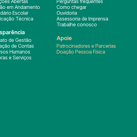
ições Abertas
Perguntas frequentes
ção em Andamento
Como chegar
dário Escolar
Ouvidoria
ficação Técnica
Assessoria de Imprensa
Trabalhe conosco
sparência
Apoie
rato de Gestão
tação de Contas
Patrocinadores e Parcerias
rsos Humanos
Doação Pessoa Física
ras e Serviços