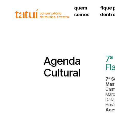
quem
fique 
somos
dentr
histórico
agenda cultural
governança
calendário escolar
unidades e setores
programas de conc
regimento escolar
revistas digitais
corpo docente
espaço estudantil
7ª
Agenda
Fl
Cultural
7ª S
Mast
Carm
Marc
Data
Horár
Ace