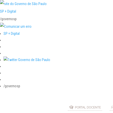
SP + Digital
/governosp
SP + Digital
/governosp
PORTAL DOCENTE