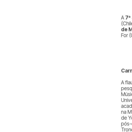
A
7ª
(Chi
de M
For 
Car
A fl
pesq
Músic
Univ
acad
na M
de Y
pós-
Tron