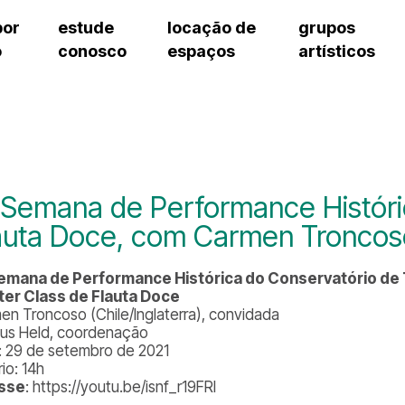
por
estude
locação de
grupos
o
conosco
espaços
artísticos
teatro procópio ferreira
artes cênicas
grupos artísticos de bolsistas
fale cono
salão villa-lobos
música
grupos pedagógicos – sede
pergunta
erto
auditório unidade chiquinha gonzaga
processo seletivo
grupos pedagógicos – polo
como che
orientações para locação
visite o c
equipe té
assessori
 Semana de Performance Históri
trabalhe 
auta Doce, com Carmen Troncoso 
emana de Performance Histórica do Conservatório de 
er Class de Flauta Doce
en Troncoso (Chile/Inglaterra), convidada
us Held, coordenação
: 29 de setembro de 2021
io: 14h
sse
: https://youtu.be/isnf_r19FRI