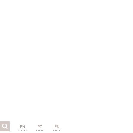
EN
PT
ES