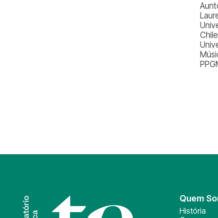
Aunt
Laur
Univ
Chile
Unive
Músi
PPGM
Quem S
História