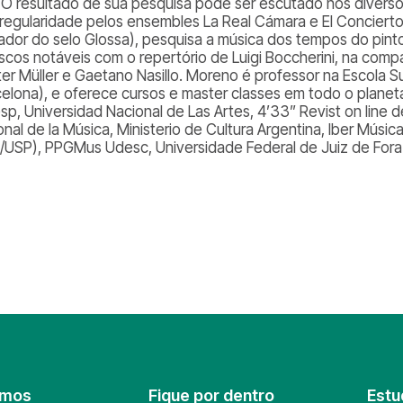
I. O resultado de sua pesquisa pode ser escutado nos diver
regularidade pelos ensembles La Real Cámara e El Conciert
ador do selo Glossa), pesquisa a música dos tempos do pin
iscos notáveis com o repertório de Luigi Boccherini, na compa
er Müller e Gaetano Nasillo. Moreno é professor na Escola S
elona), e oferece cursos e master classes em todo o planeta. 
p, Universidad Nacional de Las Artes, 4’33” Revist on line de
onal de la Música, Ministerio de Cultura Argentina, Iber Mús
/USP), PPGMus Udesc, Universidade Federal de Juiz de Fora
omos
Fique por dentro
Estu