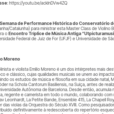
sse
: https://youtu.be/ackInDVw4ZQ
 Semana de Performance Histórica do Conservatório d
anha/Catalunha) para ministrar esta Master Class de Violino 
gra o
Encontro Tríplice de Música Antiga “Utpicturamus
ersidade Federal de Juiz de For (UFJF) e Universidade de Sã
io Moreno
olinista e violista Emilio Moreno é um dos intérpretes mais 
oco e clássico, cujas qualidades musicais se unem ao impac
indo os estudos de música e filosofia em sua cidade natal,
öder na Schola Cantorum Basiliensis, na Suíça, antes de rea
niversidade Autônoma de Barcelona. Desde então, acumula 
sta, regente e camerista em todo o mundo, colaborando com
av Leonhardt, La Petite Bande, Ensemble 415, La Chapell Roy
der das violas da Orquestra do Século XVIII. Como pesquisad
ribuído definitivamente à redescoberta do repertório esquec