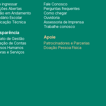
 ingressar
Fale Conosco
ições Abertas
Perguntas frequentes
ção em Andamento
Como chegar
dário Escolar
Ouvidoria
ficação Técnica
Assessoria de Imprensa
Trabalhe conosco
sparência
Apoie
rato de Gestão
tação de Contas
Patrocinadores e Parcerias
rsos Humanos
Doação Pessoa Física
ras e Serviços