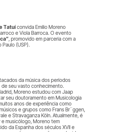
e Tatuí
convida Emilio Moreno
Barroco e Viola Barroca. O evento
ica”
, promovido em parceria com a
o Paulo (USP).
destacados da música dos períodos
to de seu vasto conhecimento.
 Madrid, Moreno estudou com Jaap
lizar seu doutoramento em Musicologia
muitos anos de experiência como
 músicos e grupos como Frans Br¨ggen,
ale e Stravaganza Köln. Atualmente, é
or e musicólogo, Moreno tem
ido da Espanha dos séculos XVII e