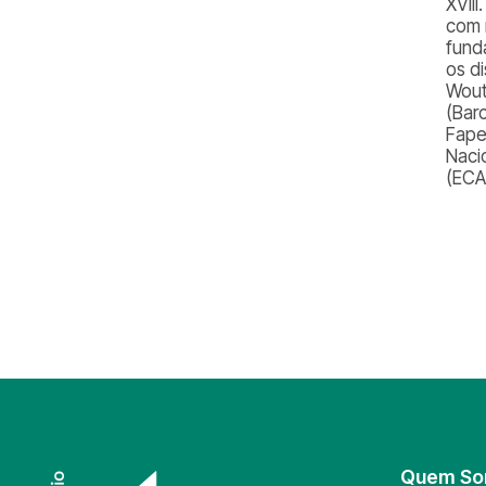
XVII
com 
fund
os d
Wout
(Barc
Fapes
Naci
(ECA
Quem S