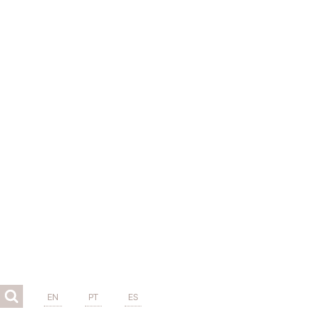
EN
PT
ES