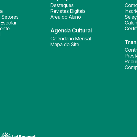
Destaques
Como
ça
Revistas Digitais
Inscr
 Setores
Área do Aluno
Sele
Escolar
Calen
ente
Certi
Agenda Cultural
l
Calendário Mensal
Tran
Mapa do Site
Cont
Pres
Recu
Comp