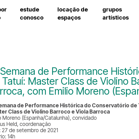
por
estude
locação de
grupos
o
conosco
espaços
artísticos
cursos regulares
bilheteria
teatro procópio ferreira
artes cênicas
grupos artísticos de bolsistas
fale cono
cursos livres
cursos regulares
salão villa-lobos
música
grupos pedagógicos – sede
ouvidoria 
cursos de aperfeiçoamento
cursos livres
erto
auditório unidade chiquinha gonzaga
processo seletivo
grupos pedagógicos – polo
pergunta
chiquinha gonzaga
cursos de aperfeiçoamento
orientações para locação
como che
a
visite o c
3
sceic-sp
 Semana de Performance Históri
to
equipe té
 Tatuí: Master Class de Violino B
josé do rio pardo
assessori
rroca, com Emilio Moreno (Espa
trabalhe 
emana de Performance Histórica do Conservatório de 
er Class de Violino Barroco e Viola Barroca
io Moreno (Espanha/Catalunha), convidado
us Held, coordenação
: 27 de setembro de 2021
io: 14h