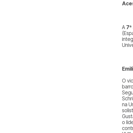
Ace
A
7ª
(Esp
inte
Univ
Emil
O vi
barr
Segu
Schr
na U
soli
Gust
o lí
cont