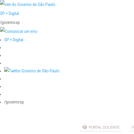
SP + Digital
/governosp
SP + Digital
/governosp
PORTAL DOCENTE