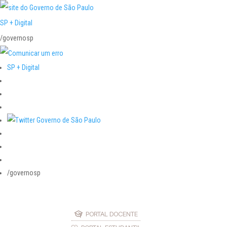
SP + Digital
/governosp
SP + Digital
/governosp
PORTAL DOCENTE