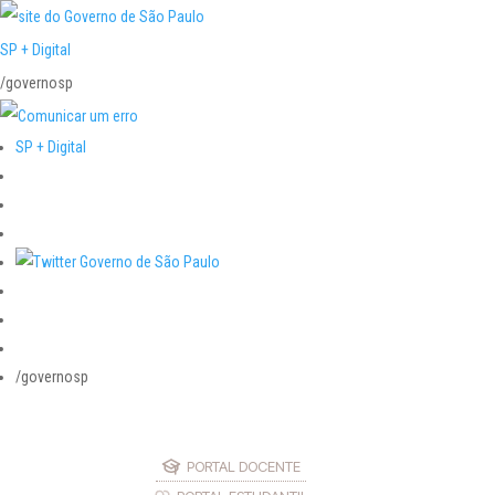
SP + Digital
/governosp
SP + Digital
/governosp
PORTAL DOCENTE