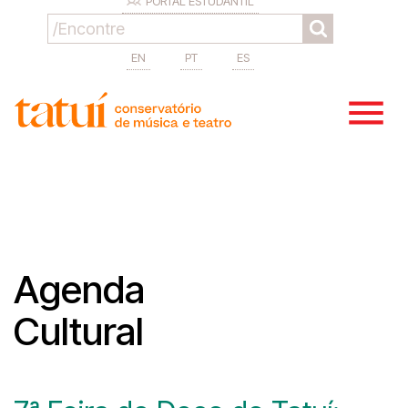
PORTAL ESTUDANTIL
EN
PT
ES
Agenda
Cultural