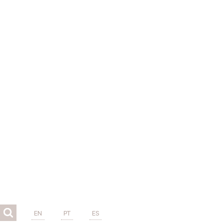
EN
PT
ES