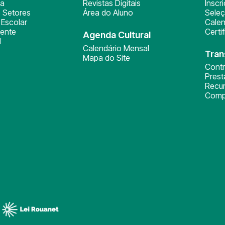
ça
Revistas Digitais
Inscr
 Setores
Área do Aluno
Sele
Escolar
Calen
ente
Certi
Agenda Cultural
l
Calendário Mensal
Tran
Mapa do Site
Cont
Pres
Recu
Comp