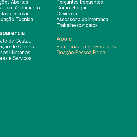
ições Abertas
Perguntas frequentes
ção em Andamento
Como chegar
dário Escolar
Ouvidoria
ficação Técnica
Assessoria de Imprensa
Trabalhe conosco
sparência
Apoie
rato de Gestão
tação de Contas
Patrocinadores e Parcerias
rsos Humanos
Doação Pessoa Física
ras e Serviços