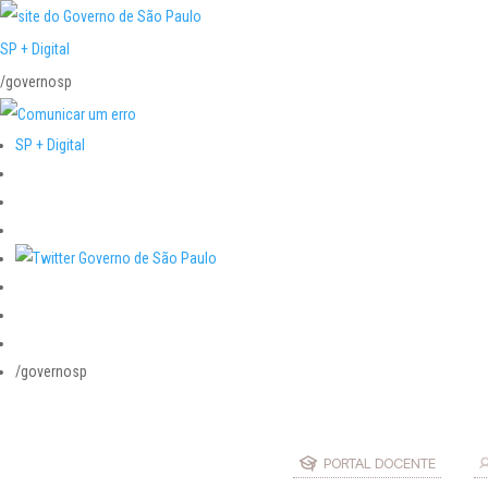
SP + Digital
/governosp
SP + Digital
/governosp
PORTAL DOCENTE