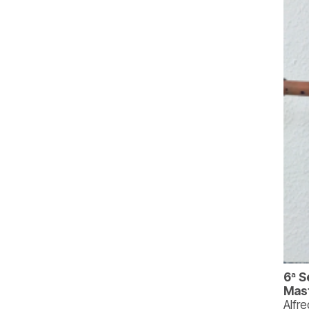
6ª S
Mast
Alfr