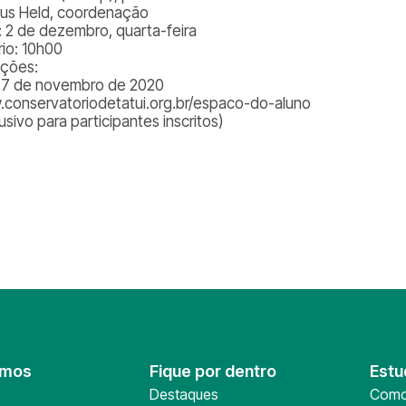
us Held, coordenação
: 2 de dezembro, quarta-feira
rio: 10h00
ições:
27 de novembro de 2020
conservatoriodetatui.org.br/espaco-do-aluno
usivo para participantes inscritos)
omos
Fique por dentro
Estu
Destaques
Como