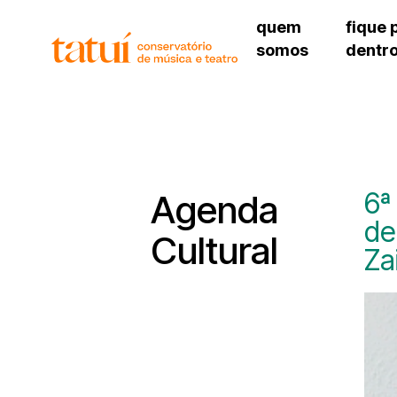
quem
fique 
somos
dentr
histórico
agenda cultural
governança
calendário escolar
unidades e setores
programas de conc
regimento escolar
revistas digitais
corpo docente
espaço estudantil
6ª
Agenda
de
Cultural
Za