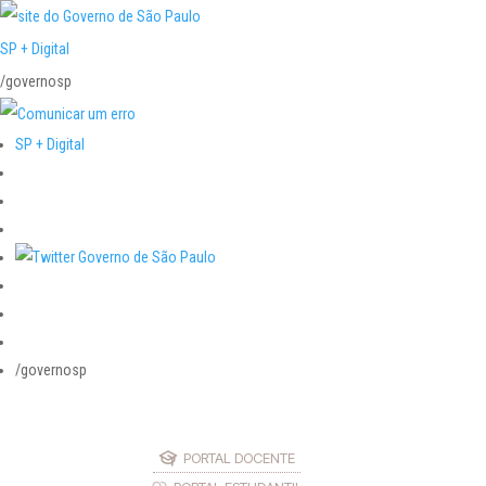
SP + Digital
/governosp
SP + Digital
/governosp
PORTAL DOCENTE