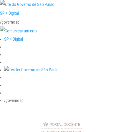
SP + Digital
/governosp
SP + Digital
/governosp
PORTAL DOCENTE