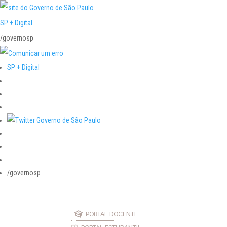
SP + Digital
/governosp
SP + Digital
/governosp
PORTAL DOCENTE