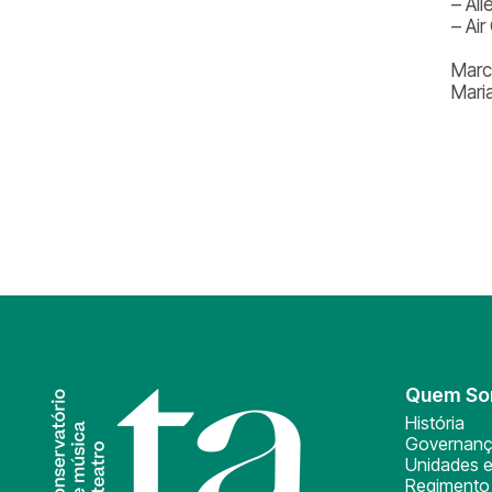
– Al
– Ai
Marc
Mari
Quem S
História
Governan
Unidades e
Regimento 