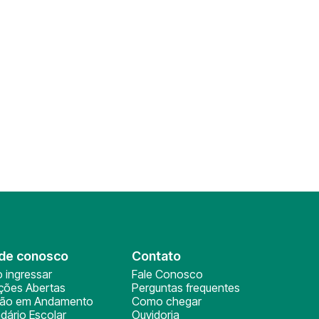
de conosco
Contato
 ingressar
Fale Conosco
ições Abertas
Perguntas frequentes
ção em Andamento
Como chegar
dário Escolar
Ouvidoria