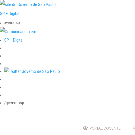
SP + Digital
/governosp
SP + Digital
/governosp
PORTAL DOCENTE