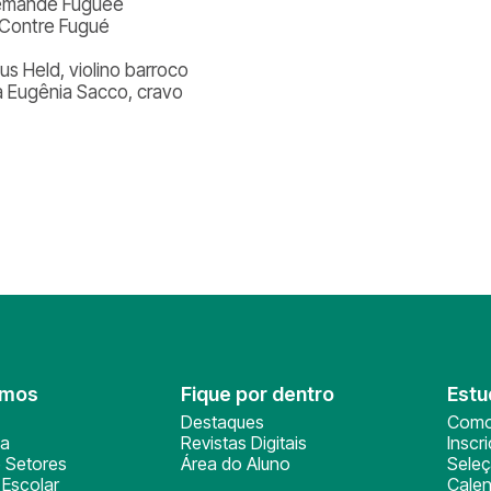
lemande Fuguée
r Contre Fugué
us Held, violino barroco
a Eugênia Sacco, cravo
omos
Fique por dentro
Estu
Destaques
Como
ça
Revistas Digitais
Inscr
 Setores
Área do Aluno
Sele
Escolar
Calen