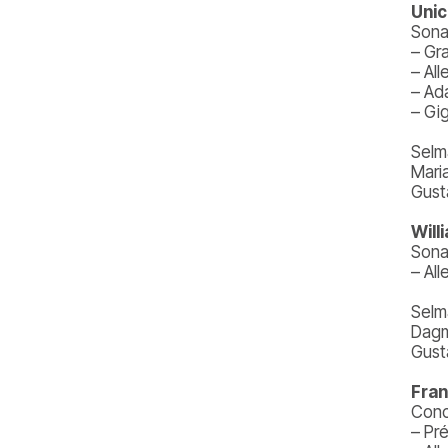
Unic
Sona
– Gr
– All
– Ad
– Gi
Selm
Mari
Gust
Will
Sona
– All
Selm
Dagm
Gust
Fran
Conc
– Pr