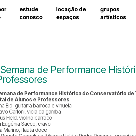
por
estude
locação de
grupos
o
conosco
espaços
artísticos
teatro procópio ferreira
artes cênicas
grupos artísticos de bolsistas
fale cono
salão villa-lobos
música
grupos pedagógicos – sede
pergunta
erto
auditório unidade chiquinha gonzaga
processo seletivo
grupos pedagógicos – polo
como che
orientações para locação
visite o c
equipe té
assessori
 Semana de Performance Históric
trabalhe 
Professores
emana de Performance Histórica do Conservatório de 
tal de Alunos e Professores
a Eid, guitarra barroca e vihuela
avo Carloni, viola da gamba
us Held, violino barroco
a Eugênia Sacco, cravo
a Marino, flauta doce
 Renato Gonçalves, Marcus Held e Pedro Persone, organiz