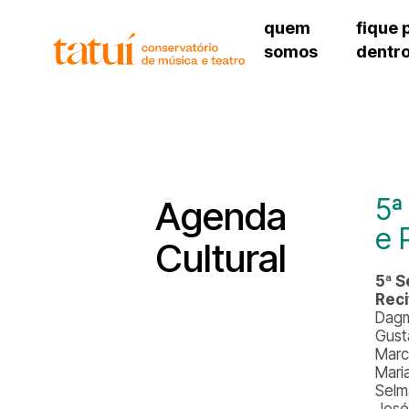
quem
fique 
somos
dentr
histórico
agenda cultural
governança
calendário escolar
unidades e setores
programas de conc
regimento escolar
revistas digitais
corpo docente
espaço estudantil
5ª
Agenda
e 
Cultural
5ª S
Reci
Dagm
Gust
Marc
Mari
Selm
José