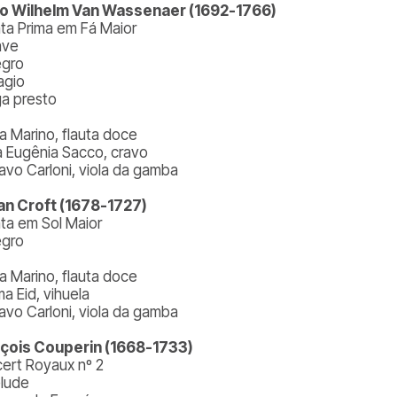
o Wilhelm Van Wassenaer (1692-1766)
ta Prima em Fá Maior
ave
egro
agio
ga presto
a Marino, flauta doce
a Eugênia Sacco, cravo
avo Carloni, viola da gamba
ian Croft (1678-1727)
ta em Sol Maior
egro
a Marino, flauta doce
a Eid, vihuela
avo Carloni, viola da gamba
çois Couperin (1668-1733)
ert Royaux nº 2
élude