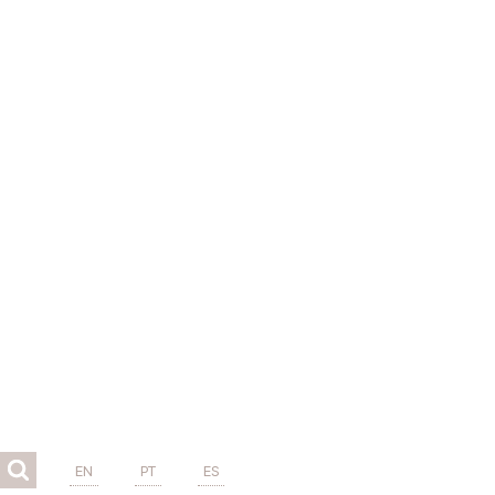
EN
PT
ES