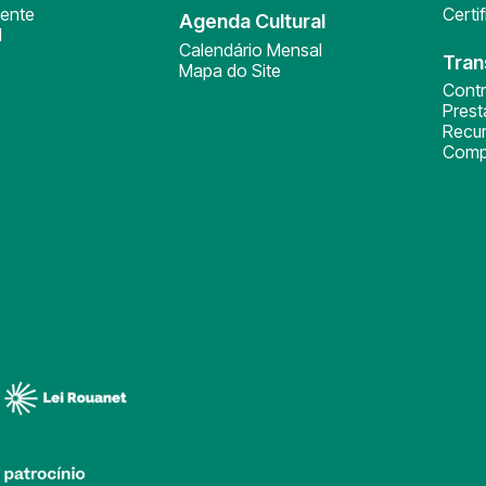
ente
Certi
Agenda Cultural
l
Calendário Mensal
Tran
Mapa do Site
Cont
Pres
Recu
Comp