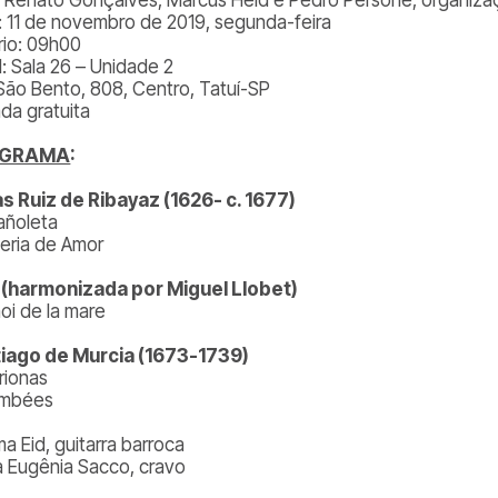
: 11 de novembro de 2019, segunda-feira
rio: 09h00
l: Sala 26 – Unidade 2
São Bento, 808, Centro, Tatuí-SP
ada gratuita
OGRAMA
:
s Ruiz de Ribayaz (1626- c. 1677)
añoleta
leria de Amor
. (harmonizada por Miguel Llobet)
noi de la mare
iago de Murcia (1673-1739)
rionas
umbées
a Eid, guitarra barroca
a Eugênia Sacco, cravo