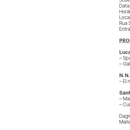
Data
Horá
Loca
Rua 
Entr
PR
Luca
– Sp
– Ga
N. N
– El 
Sant
– Ma
– C
Dagm
Mari