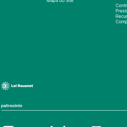
Mapa do Site
Cont
Pres
Recu
Comp