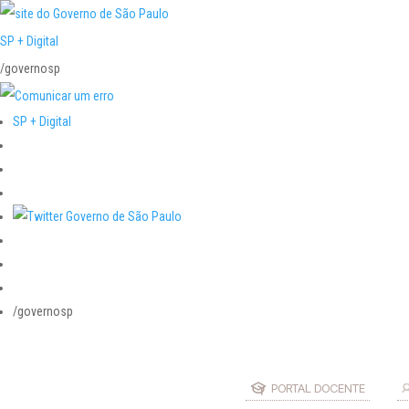
SP + Digital
/governosp
SP + Digital
/governosp
PORTAL DOCENTE