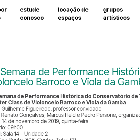
por
estude
locação de
grupos
o
conosco
espaços
artísticos
teatro procópio ferreira
artes cênicas
grupos artísticos de bolsistas
fale cono
salão villa-lobos
música
grupos pedagógicos – sede
pergunta
erto
auditório unidade chiquinha gonzaga
processo seletivo
grupos pedagógicos – polo
como che
orientações para locação
visite o c
equipe té
assessori
 Semana de Performance Históri
trabalhe 
oloncelo Barroco e Viola da Ga
emana de Performance Histórica do Conservatório de 
er Class de Violoncelo Barroco e Viola da Gamba
 Guilherme Figueiredo, professor convidado
 Renato Gonçalves, Marcus Held e Pedro Persone, organiz
: 14 de novembro de 2019, quinta-feira
rio: 09h00
: Sala 14 – Unidade 2
São Bento, 808, Centro, Tatuí-SP