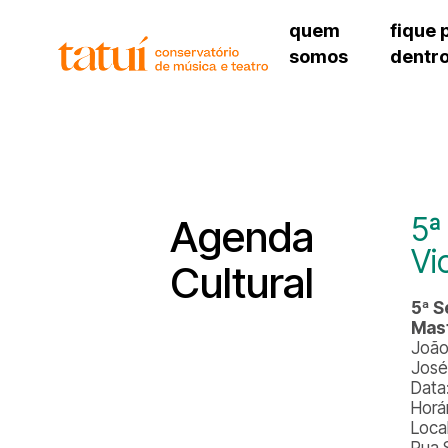
quem
fique 
somos
dentr
histórico
agenda cultural
governança
calendário escolar
unidades e setores
programas de conc
regimento escolar
revistas digitais
corpo docente
espaço estudantil
5ª
Agenda
Vi
Cultural
5ª S
Mast
João
José
Data
Horá
Local
Rua 