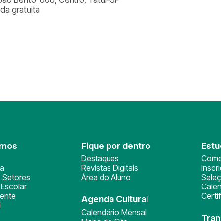
ada gratuita
omos
Fique por dentro
Estu
Destaques
Como
ça
Revistas Digitais
Inscr
 Setores
Área do Aluno
Sele
Escolar
Calen
ente
Certi
Agenda Cultural
l
Calendário Mensal
Tran