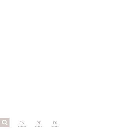
EN
PT
ES