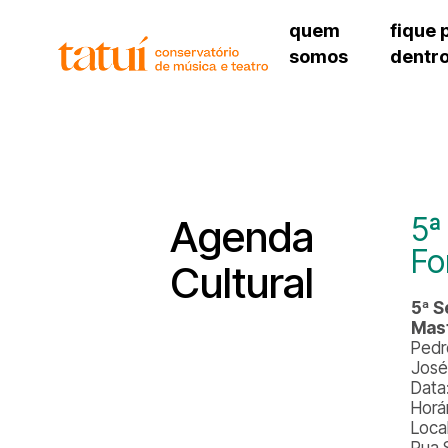
quem
fique 
somos
dentr
histórico
agenda cultural
governança
calendário escolar
unidades e setores
programas de conc
regimento escolar
revistas digitais
corpo docente
espaço estudantil
5ª
Agenda
Fo
Cultural
5ª S
Mast
Pedr
José
Data
Horá
Loca
Rua 