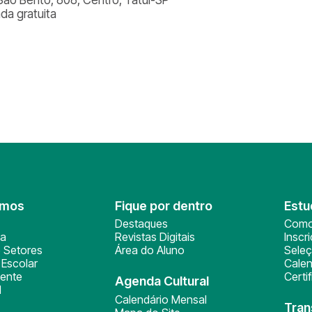
ada gratuita
omos
Fique por dentro
Estu
Destaques
Como
ça
Revistas Digitais
Inscr
 Setores
Área do Aluno
Sele
Escolar
Calen
ente
Certi
Agenda Cultural
l
Calendário Mensal
Tran