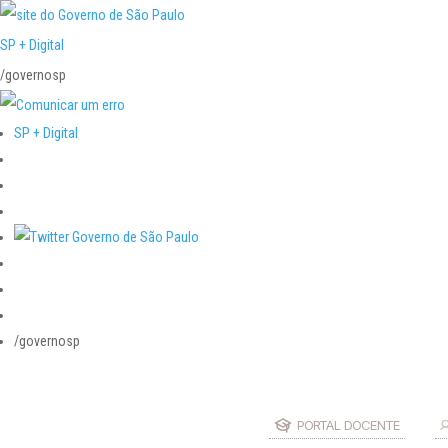
SP + Digital
/governosp
SP + Digital
/governosp
PORTAL DOCENTE