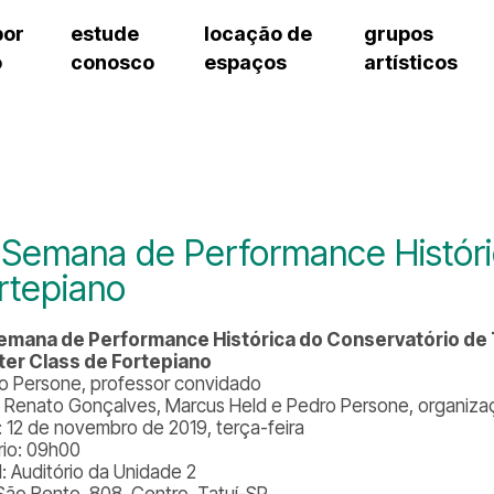
por
estude
locação de
grupos
o
conosco
espaços
artísticos
teatro procópio ferreira
artes cênicas
grupos artísticos de bolsistas
fale cono
salão villa-lobos
música
grupos pedagógicos – sede
pergunta
erto
auditório unidade chiquinha gonzaga
processo seletivo
grupos pedagógicos – polo
como che
orientações para locação
visite o c
equipe té
assessori
 Semana de Performance Históri
trabalhe 
rtepiano
emana de Performance Histórica do Conservatório de 
er Class de Fortepiano
o Persone, professor convidado
 Renato Gonçalves, Marcus Held e Pedro Persone, organiz
: 12 de novembro de 2019, terça-feira
rio: 09h00
l: Auditório da Unidade 2
São Bento, 808, Centro, Tatuí-SP