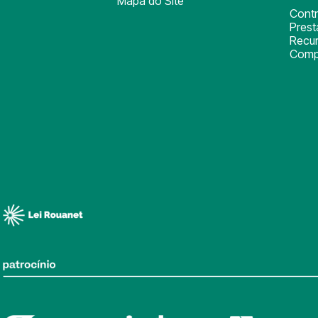
Mapa do Site
Cont
Pres
Recu
Comp