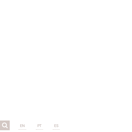
EN
PT
ES