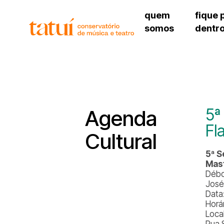
quem
fique 
somos
dentr
histórico
agenda cultural
governança
calendário escolar
unidades e setores
programas de conc
regimento escolar
revistas digitais
corpo docente
espaço estudantil
5ª
Agenda
Fl
Cultural
5ª S
Mast
Débo
José
Data
Horá
Local
Rua 