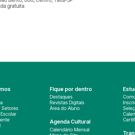
ada gratuita
omos
Fique por dentro
Estu
Destaques
Como
ça
Revistas Digitais
Inscr
 Setores
Área do Aluno
Sele
Escolar
Calen
ente
Certi
Agenda Cultural
l
Calendário Mensal
Tran