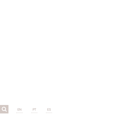
EN
PT
ES