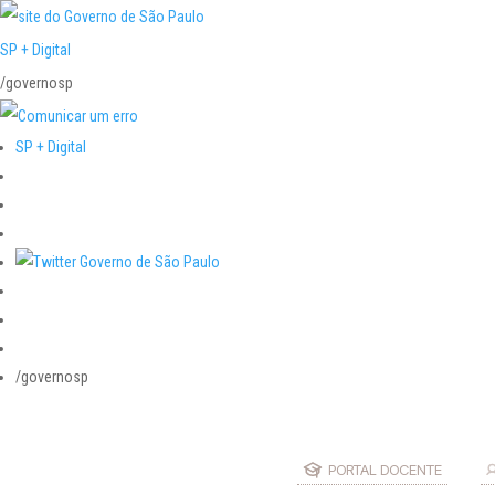
SP + Digital
/governosp
SP + Digital
/governosp
PORTAL DOCENTE