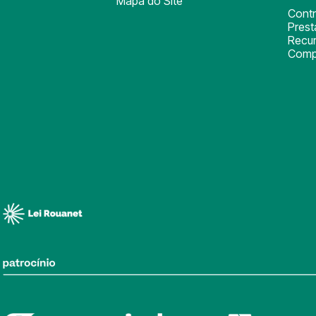
Mapa do Site
Cont
Pres
Recu
Comp