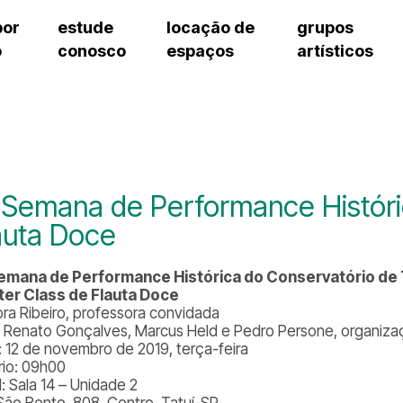
por
estude
locação de
grupos
o
conosco
espaços
artísticos
teatro procópio ferreira
artes cênicas
grupos artísticos de bolsistas
fale cono
salão villa-lobos
música
grupos pedagógicos – sede
pergunta
erto
auditório unidade chiquinha gonzaga
processo seletivo
grupos pedagógicos – polo
como che
orientações para locação
visite o c
equipe té
assessori
 Semana de Performance Históri
trabalhe 
auta Doce
emana de Performance Histórica do Conservatório de 
er Class de Flauta Doce
ra Ribeiro, professora convidada
 Renato Gonçalves, Marcus Held e Pedro Persone, organiz
: 12 de novembro de 2019, terça-feira
rio: 09h00
: Sala 14 – Unidade 2
São Bento, 808, Centro, Tatuí-SP