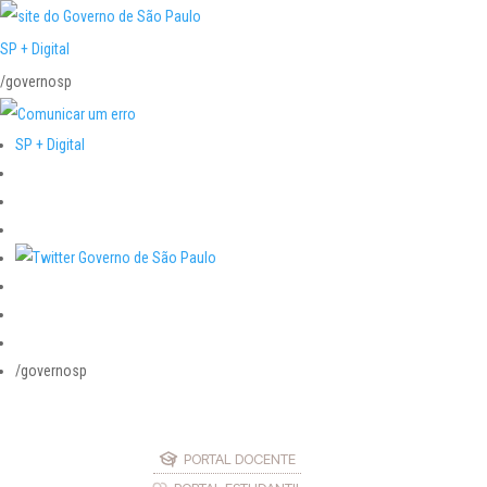
SP + Digital
/governosp
SP + Digital
/governosp
PORTAL DOCENTE