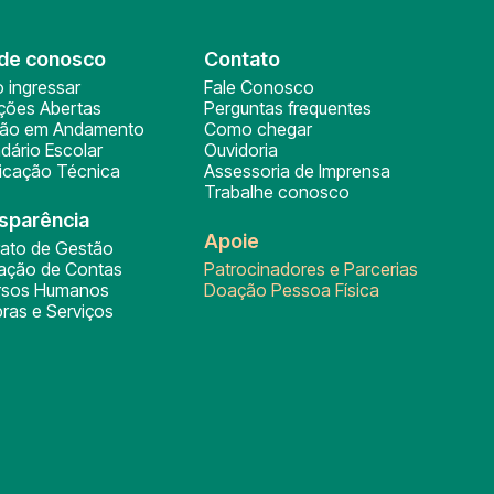
de conosco
Contato
 ingressar
Fale Conosco
ições Abertas
Perguntas frequentes
ção em Andamento
Como chegar
dário Escolar
Ouvidoria
ficação Técnica
Assessoria de Imprensa
Trabalhe conosco
sparência
Apoie
rato de Gestão
tação de Contas
Patrocinadores e Parcerias
rsos Humanos
Doação Pessoa Física
ras e Serviços