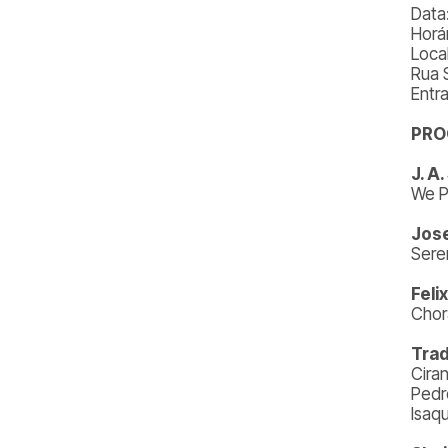
Data
Horár
Loca
Rua 
Entr
PRO
J. A
We P
Jos
Ser
Feli
Chor
Trad
Cira
Pedr
Isaq