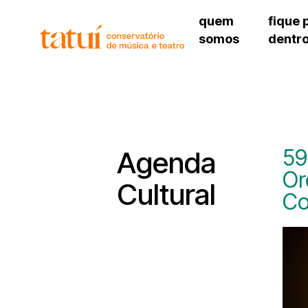
quem
fique 
somos
dentr
histórico
agenda cultural
governança
calendário escolar
unidades e setores
programas de conc
regimento escolar
revistas digitais
corpo docente
espaço estudantil
59
Agenda
Or
Cultural
Co