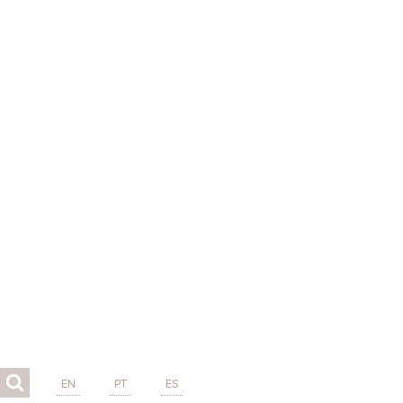
EN
PT
ES