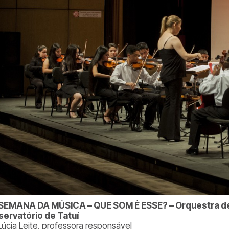
SEMANA DA MÚSICA – QUE SOM É ESSE? – Orquestra de C
ervatório de Tatuí
Lúcia Leite, professora responsável