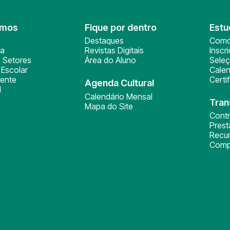
omos
Fique por dentro
Estu
Destaques
Como
ça
Revistas Digitais
Inscr
 Setores
Área do Aluno
Sele
Escolar
Calen
ente
Certi
Agenda Cultural
l
Calendário Mensal
Tran
Mapa do Site
Cont
Pres
Recu
Comp