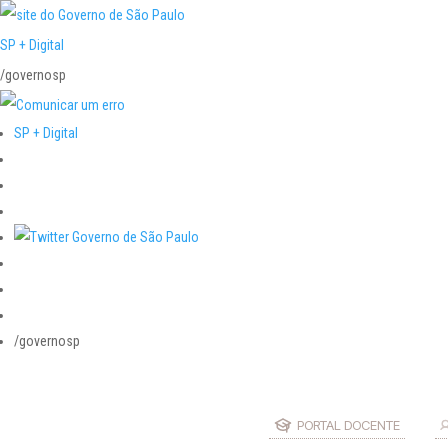
SP + Digital
/governosp
SP + Digital
/governosp
PORTAL DOCENTE