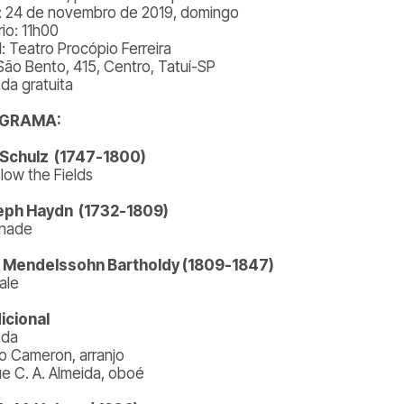
: 24 de novembro de 2019, domingo
io: 11h00
l: Teatro Procópio Ferreira
São Bento, 415, Centro, Tatuí-SP
ada gratuita
GRAMA:
. Schulz (1747-1800)
low the Fields
eph Haydn (1732-1809)
enade
x Mendelssohn Bartholdy (1809-1847)
ale
icional
nda
o Cameron, arranjo
ue C. A. Almeida, oboé