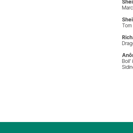
Shei
Marc
Shei
Tom 
Rich
Drag
Anô
Boil
Sidin