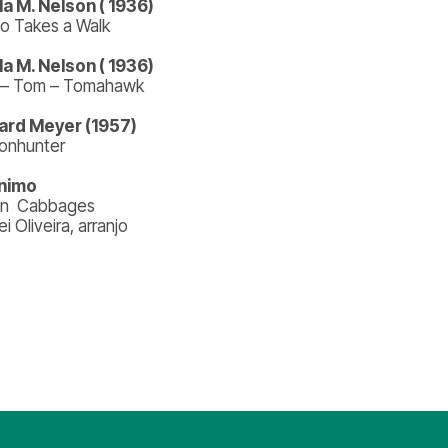
la M. Nelson ( 1936)
o Takes a Walk
la M. Nelson ( 1936)
– Tom – Tomahawk
ard Meyer (1957)
onhunter
nimo
’ in Cabbages
ei Oliveira, arranjo