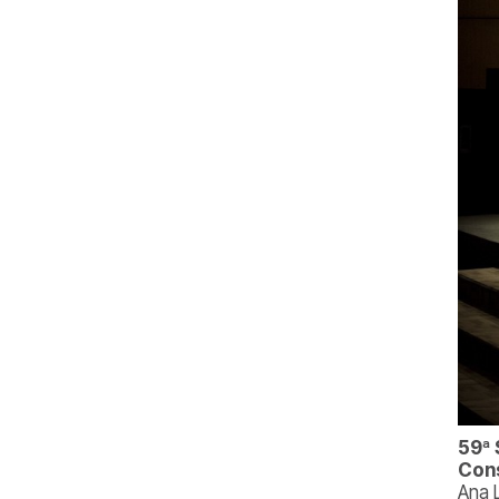
59ª 
Cons
Ana 