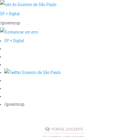
SP + Digital
/governosp
SP + Digital
/governosp
PORTAL DOCENTE