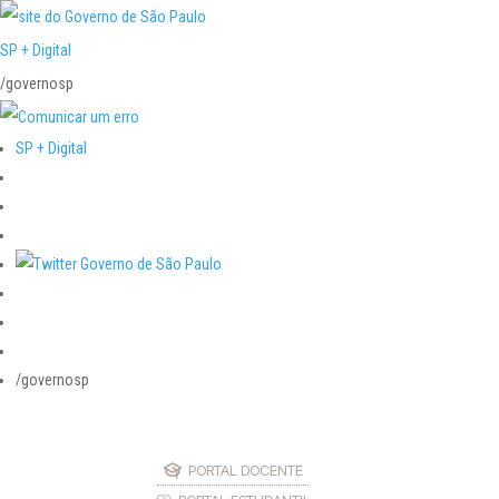
SP + Digital
/governosp
SP + Digital
/governosp
PORTAL DOCENTE