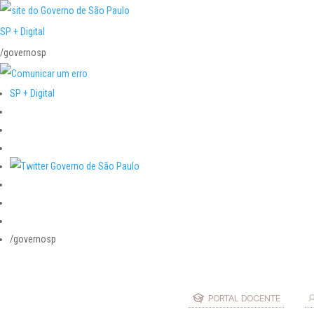
SP + Digital
/governosp
SP + Digital
/governosp
PORTAL DOCENTE