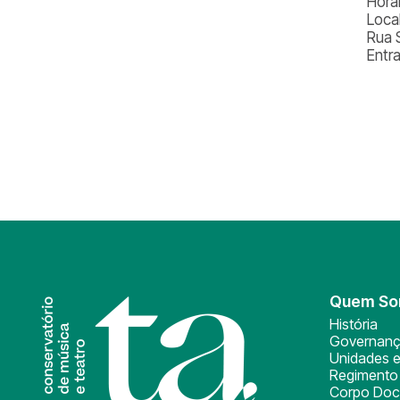
Horá
Loca
Rua 
Entr
Quem S
História
Governan
Unidades e
Regimento 
Corpo Doc