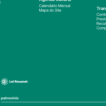
l
Calendário Mensal
Tran
Mapa do Site
Cont
Pres
Recu
Comp