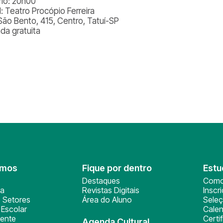
rio: 20h00
l: Teatro Procópio Ferreira
São Bento, 415, Centro, Tatuí-SP
ada gratuita
omos
Fique por dentro
Estu
Destaques
Como
ça
Revistas Digitais
Inscr
 Setores
Área do Aluno
Sele
Escolar
Calen
ente
Certi
Agenda Cultural