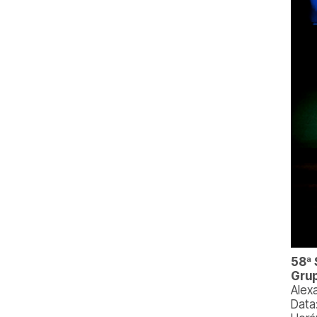
58ª
Grup
Alex
Data