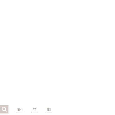
EN
PT
ES