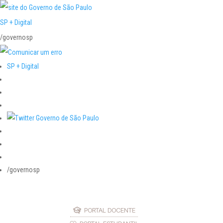
SP + Digital
/governosp
SP + Digital
/governosp
PORTAL DOCENTE