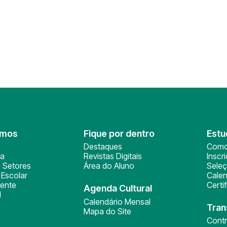
omos
Fique por dentro
Estu
Destaques
Como
ça
Revistas Digitais
Inscr
 Setores
Área do Aluno
Sele
Escolar
Calen
ente
Certi
Agenda Cultural
l
Calendário Mensal
Tran
Mapa do Site
Cont