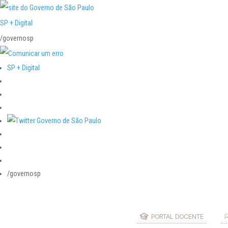
SP + Digital
/governosp
SP + Digital
/governosp
PORTAL DOCENTE