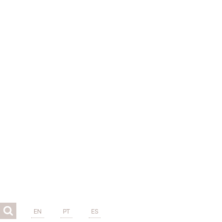
EN
PT
ES