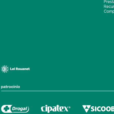
Pres
Recu
Comp