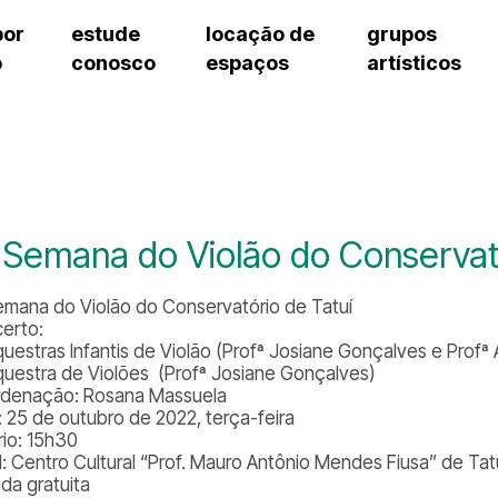
por
estude
locação de
grupos
o
conosco
espaços
artísticos
cursos regulares
bilheteria
teatro procópio ferreira
artes cênicas
grupos artísticos de bolsistas
fale cono
cursos livres
cursos regulares
salão villa-lobos
música
grupos pedagógicos – sede
ouvidoria 
cursos de aperfeiçoamento
cursos livres
erto
auditório unidade chiquinha gonzaga
processo seletivo
grupos pedagógicos – polo
pergunta
chiquinha gonzaga
cursos de aperfeiçoamento
orientações para locação
como che
a
visite o c
3
sceic-sp
 Semana do Violão do Conservató
to
equipe té
josé do rio pardo
assessori
emana do Violão do Conservatório de Tatuí
trabalhe 
erto:
questras Infantis de Violão (Profª Josiane Gonçalves e Profª
questra de Violões (Profª Josiane Gonçalves)
denação: Rosana Massuela
: 25 de outubro de 2022, terça-feira
rio: 15h30
l: Centro Cultural “Prof. Mauro Antônio Mendes Fiusa” de Tat
ada gratuita