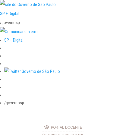
SP + Digital
/governosp
SP + Digital
/governosp
PORTAL DOCENTE