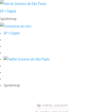
SP + Digital
/governosp
SP + Digital
/governosp
PORTAL DOCENTE