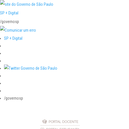
SP + Digital
/governosp
SP + Digital
/governosp
PORTAL DOCENTE