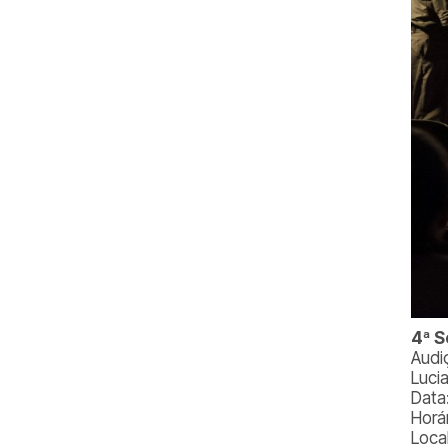
4ª 
Audi
Luci
Data
Horá
Local