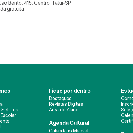
São Bento, 415, Centro, Tatuí-SP
ada gratuita
omos
Fique por dentro
Estu
Destaques
Como
ça
Revistas Digitais
Inscr
 Setores
Área do Aluno
Sele
Escolar
Calen
ente
Certi
Agenda Cultural
l
Calendário Mensal