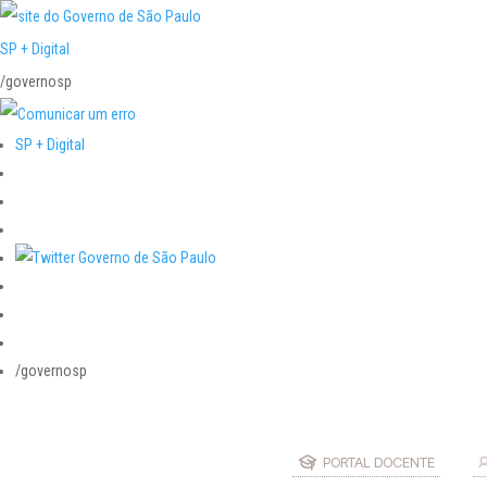
SP + Digital
/governosp
SP + Digital
/governosp
PORTAL DOCENTE