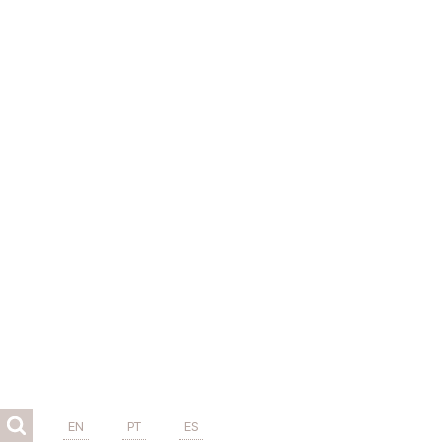
EN
PT
ES