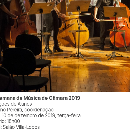
Semana de Música de Câmara 2019
ções de Alunos
ano Pereira, coordenação
: 10 de dezembro de 2019, terça-feira
rio: 18h00
: Salão Villa-Lobos