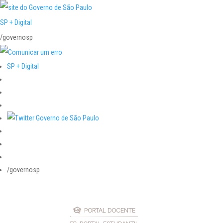
SP + Digital
/governosp
SP + Digital
/governosp
PORTAL DOCENTE