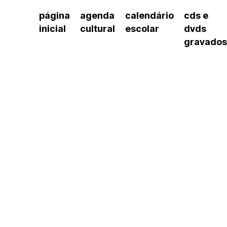
página
agenda
calendário
cds e
inicial
cultural
escolar
dvds
gravados