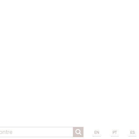
EN
PT
ES