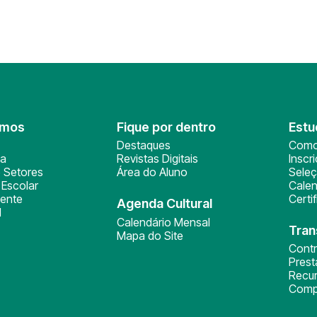
omos
Fique por dentro
Estu
Destaques
Como
ça
Revistas Digitais
Inscr
 Setores
Área do Aluno
Sele
Escolar
Calen
ente
Certi
Agenda Cultural
l
Calendário Mensal
Tran
Mapa do Site
Cont
Pres
Recu
Comp