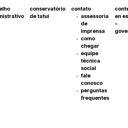
elho
conservatório
contato
cont
nistrativo
de tatuí
assessoria
en e
de
–
imprensa
gove
como
chegar
equipe
técnica
social
fale
conosco
perguntas
frequentes