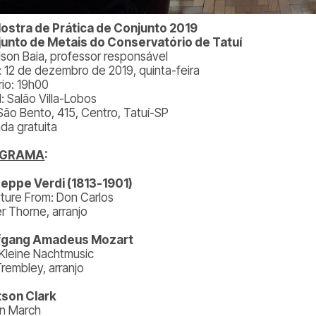
ostra de Prática de Conjunto 2019
unto de Metais do Conservatório de Tatuí
lson Baia, professor responsável
: 12 de dezembro de 2019, quinta-feira
rio: 19h00
: Salão Villa-Lobos
São Bento, 415, Centro, Tatuí-SP
ada gratuita
OGRAMA
:
eppe Verdi (1813-1901)
ture From: Don Carlos
r Thorne, arranjo
fgang Amadeus Mozart
 Kleine Nachtmusic
Trembley, arranjo
son Clark
in March