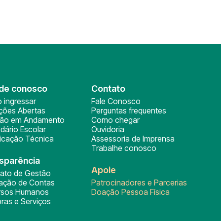
de conosco
Contato
 ingressar
Fale Conosco
ições Abertas
Perguntas frequentes
ção em Andamento
Como chegar
dário Escolar
Ouvidoria
ficação Técnica
Assessoria de Imprensa
Trabalhe conosco
sparência
Apoie
rato de Gestão
tação de Contas
Patrocinadores e Parcerias
rsos Humanos
Doação Pessoa Física
ras e Serviços