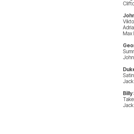
Clift
John
Vikto
Adri
Max F
Geo
Sum
John
Duke
Satin
Jack 
Bill
Take
Jack 