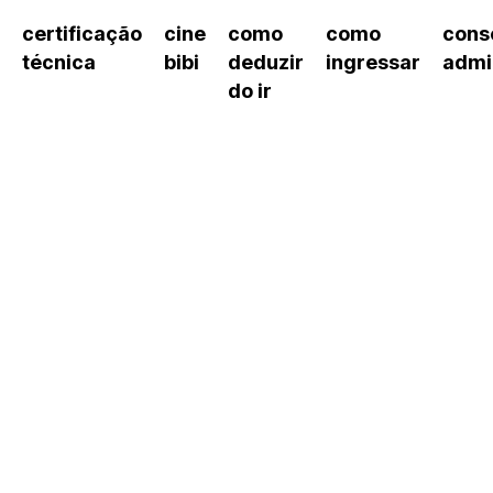
certificação
cine
como
como
cons
técnica
bibi
deduzir
ingressar
admi
do ir