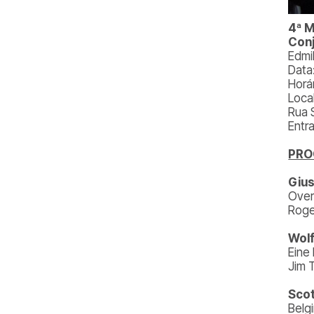
4ª M
Conj
Edmi
Data
Horá
Local
Rua 
Entr
PR
Gius
Over
Roge
Wol
Eine
Jim 
Scot
Belg