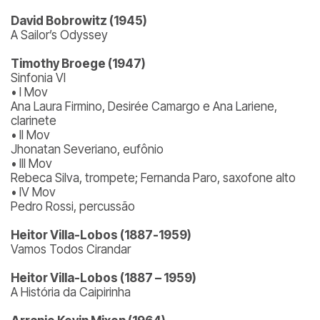
David Bobrowitz (1945)
A Sailor’s Odyssey
Timothy Broege (1947)
Sinfonia VI
• I Mov
Ana Laura Firmino, Desirée Camargo e Ana Lariene,
clarinete
• II Mov
Jhonatan Severiano, eufônio
• III Mov
Rebeca Silva, trompete; Fernanda Paro, saxofone alto
• IV Mov
Pedro Rossi, percussão
Heitor Villa-Lobos (1887-1959)
Vamos Todos Cirandar
Heitor Villa-Lobos (1887 – 1959)
A História da Caipirinha