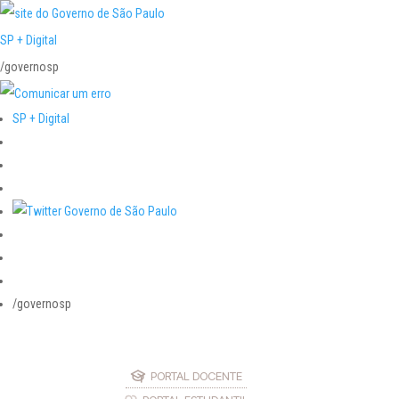
SP + Digital
/governosp
SP + Digital
/governosp
PORTAL DOCENTE