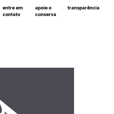
entre em
apoie o
transparência
contato
conserva
sco
patrocinadores e parcerias
contrato de gestão
s frequentes
doações de pessoa jurídica
prestação de contas
gar
doações de pessoa física
recursos humanos
onservatório
nota fiscal paulista (nfp)
compras e serviços
cnica social
a de imprensa
conosco