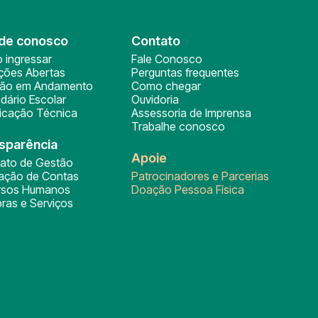
de conosco
Contato
 ingressar
Fale Conosco
ições Abertas
Perguntas frequentes
ção em Andamento
Como chegar
dário Escolar
Ouvidoria
ficação Técnica
Assessoria de Imprensa
Trabalhe conosco
sparência
Apoie
rato de Gestão
tação de Contas
Patrocinadores e Parcerias
rsos Humanos
Doação Pessoa Física
ras e Serviços