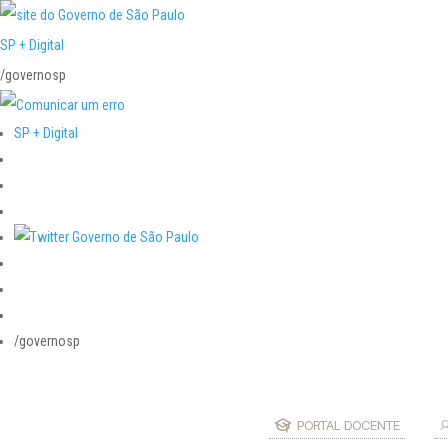
SP + Digital
/governosp
SP + Digital
/governosp
PORTAL DOCENTE