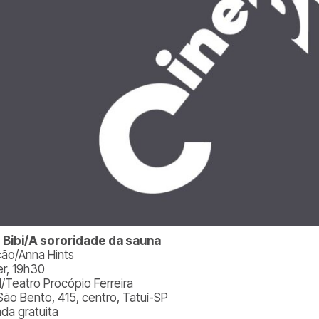
 Bibi/A sororidade da sauna
ção/Anna Hints
er, 19h30
l/Teatro Procópio Ferreira
São Bento, 415, centro, Tatuí-SP
ada gratuita