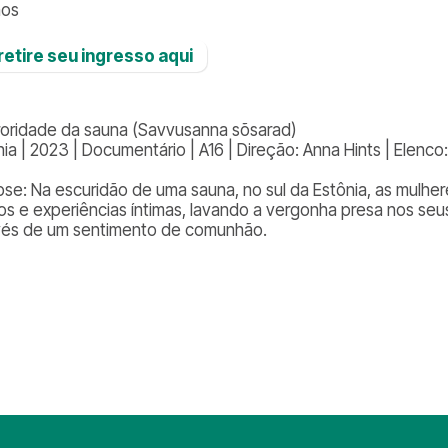
nos
️ retire seu ingresso aqui
roridade da sauna (
Savvusanna sõsarad)
ia | 2023 | Documentário | A16 | Direção: Anna Hints | Elenco:
pse: Na escuridão de uma sauna, no sul da Estônia, as mulhe
mos e experiências íntimas, lavando a vergonha presa nos se
vés de um sentimento de comunhão.