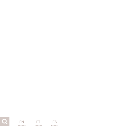
EN
PT
ES