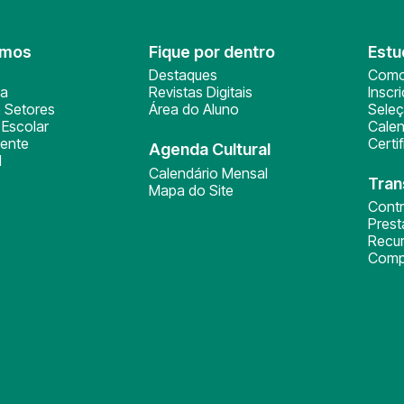
omos
Fique por dentro
Estu
Destaques
Como
ça
Revistas Digitais
Inscr
 Setores
Área do Aluno
Sele
Escolar
Calen
ente
Certi
Agenda Cultural
l
Calendário Mensal
Tran
Mapa do Site
Cont
Pres
Recu
Comp