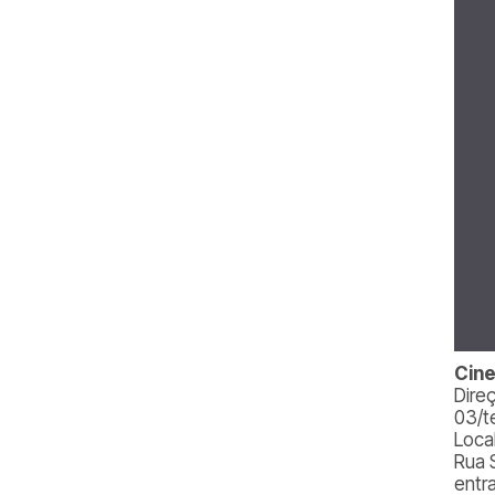
Cine
Dire
03/t
Loca
Rua 
entr