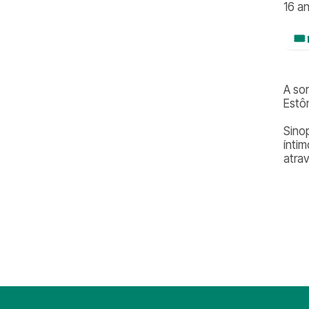
16 a
🎟
A so
Estôn
Sino
ínti
atra