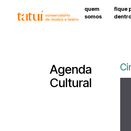
quem
fique 
somos
dentr
histórico
agenda cultural
governança
calendário escolar
unidades e setores
programas de conc
regimento escolar
revistas digitais
corpo docente
espaço estudantil
Ci
Agenda
Cultural