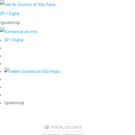
SP + Digital
/governosp
SP + Digital
/governosp
PORTAL DOCENTE