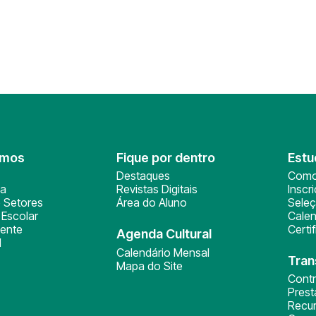
omos
Fique por dentro
Estu
Destaques
Como
ça
Revistas Digitais
Inscr
 Setores
Área do Aluno
Sele
Escolar
Calen
ente
Certi
Agenda Cultural
l
Calendário Mensal
Tran
Mapa do Site
Cont
Pres
Recu