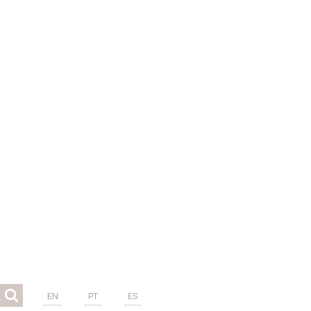
EN
PT
ES