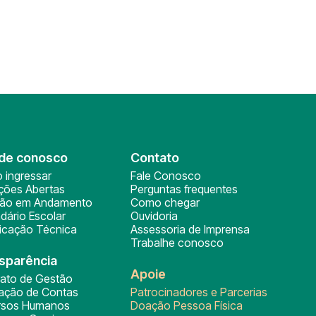
de conosco
Contato
 ingressar
Fale Conosco
ições Abertas
Perguntas frequentes
ção em Andamento
Como chegar
dário Escolar
Ouvidoria
ficação Técnica
Assessoria de Imprensa
Trabalhe conosco
sparência
Apoie
rato de Gestão
tação de Contas
Patrocinadores e Parcerias
rsos Humanos
Doação Pessoa Física