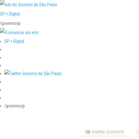
SP + Digital
/governosp
SP + Digital
/governosp
PORTAL DOCENTE