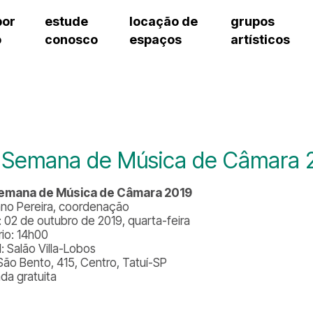
por
estude
locação de
grupos
o
conosco
espaços
artísticos
teatro procópio ferreira
artes cênicas
grupos artísticos de bolsistas
fale cono
salão villa-lobos
música
grupos pedagógicos – sede
pergunta
erto
auditório unidade chiquinha gonzaga
processo seletivo
grupos pedagógicos – polo
como che
orientações para locação
visite o c
equipe té
assessori
 Semana de Música de Câmara 
trabalhe 
Semana de Música de Câmara 2019
ano Pereira, coordenação
: 02 de outubro de 2019, quarta-feira
rio: 14h00
: Salão Villa-Lobos
São Bento, 415, Centro, Tatuí-SP
ada gratuita