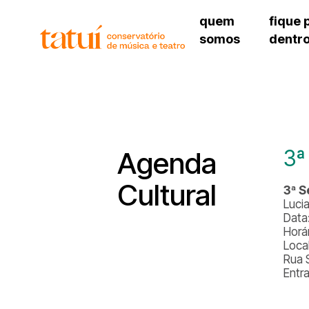
quem
fique 
somos
dentr
histórico
agenda cultural
governança
calendário escolar
unidades e setores
programas de conc
regimento escolar
revistas digitais
corpo docente
espaço estudantil
3ª
Agenda
Cultural
3ª 
Luci
Data
Horá
Local
Rua 
Entr