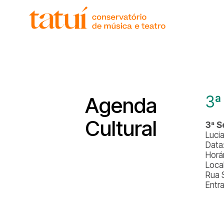
3ª
Agenda
Cultural
3ª 
Luci
Data
Horá
Local
Rua 
Entr