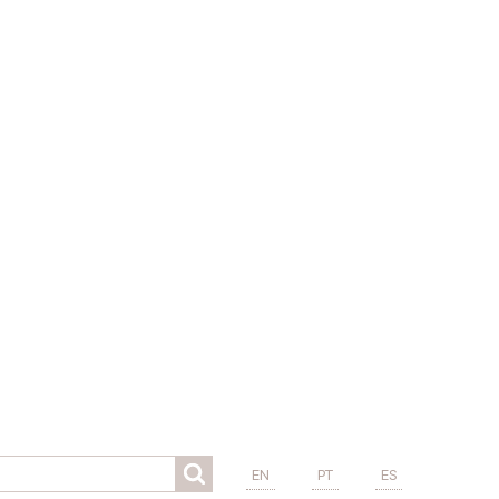
EN
PT
ES