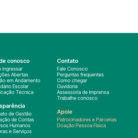
de conosco
Contato
 ingressar
Fale Conosco
ições Abertas
Perguntas frequentes
ção em Andamento
Como chegar
dário Escolar
Ouvidoria
ficação Técnica
Assessoria de Imprensa
Trabalhe conosco
sparência
Apoie
rato de Gestão
tação de Contas
Patrocinadores e Parcerias
rsos Humanos
Doação Pessoa Física
ras e Serviços