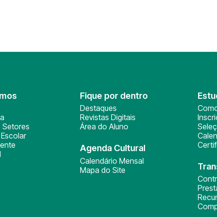
omos
Fique por dentro
Estu
Destaques
Como
ça
Revistas Digitais
Inscr
 Setores
Área do Aluno
Sele
Escolar
Calen
ente
Certi
Agenda Cultural
l
Calendário Mensal
Tran
Mapa do Site
Cont
Pres
Recu
Comp