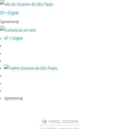
SP + Digital
/governosp
SP + Digital
/governosp
PORTAL DOCENTE