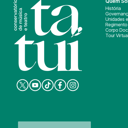
Quem S
História
Governan
Unidades e
Regimento 
Corpo Doc
Tour Virtua