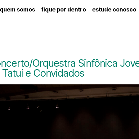
quem somos
fique por dentro
estude conosco
ico
agenda cultural
artes cênicas
nança
calendário escolar
des e setores
programas de concerto
ento escolar
revistas digitais
 docente
espaço estudantil
ncerto/Orquestra Sinfônica Jov
 Tatuí e Convidados