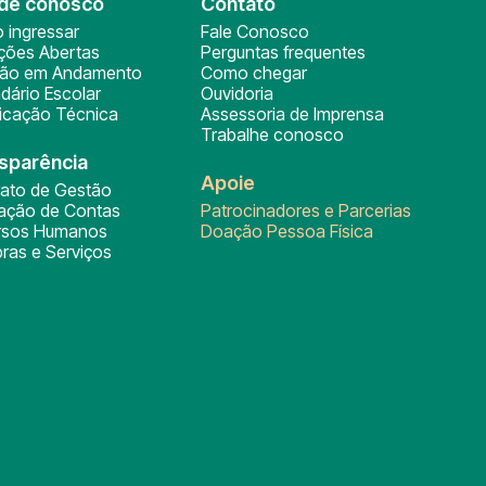
de conosco
Contato
 ingressar
Fale Conosco
ições Abertas
Perguntas frequentes
ção em Andamento
Como chegar
dário Escolar
Ouvidoria
ficação Técnica
Assessoria de Imprensa
Trabalhe conosco
sparência
Apoie
rato de Gestão
tação de Contas
Patrocinadores e Parcerias
rsos Humanos
Doação Pessoa Física
ras e Serviços