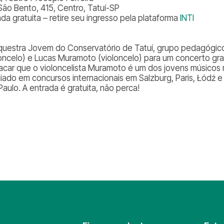
São Bento, 415, Centro, Tatuí-SP
ada gratuita – retire seu ingresso pela plataforma
INTI
questra Jovem do Conservatório de Tatuí, grupo pedagógico d
loncelo) e Lucas Muramoto (violoncelo) para um concerto grat
acar que o violoncelista Muramoto é um dos jovens músicos m
iado em concursos internacionais em Salzburg, Paris, Łódź
Paulo. A entrada é gratuita, não perca!