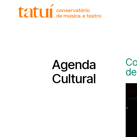
histór
gover
unida
regim
corpo
Co
Agenda
de
Cultural