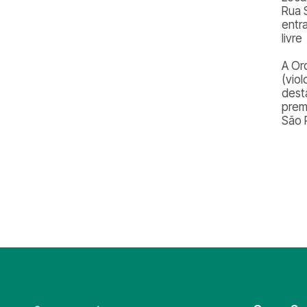
Rua 
entr
livre
A Or
(vio
dest
prem
São 