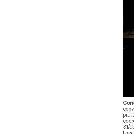
Conc
conv
prof
coor
31/d
Loca