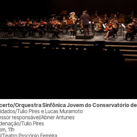
erto/Orquestra Sinfônica Jovem do Conservatório de
idados/Tulio Pires e Lucas Muramoto
essor responsável/Abner Antunes
denação/Tulio Pires
om, 11h
l/Teatro Procópio Ferreira