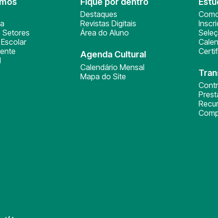
omos
Fique por dentro
Estu
Destaques
Como
ça
Revistas Digitais
Inscr
 Setores
Área do Aluno
Sele
Escolar
Calen
ente
Certi
Agenda Cultural
l
Calendário Mensal
Tran
Mapa do Site
Cont
Pres
Recu
Comp