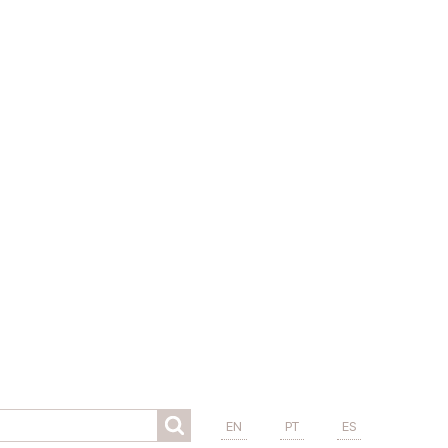
EN
PT
ES