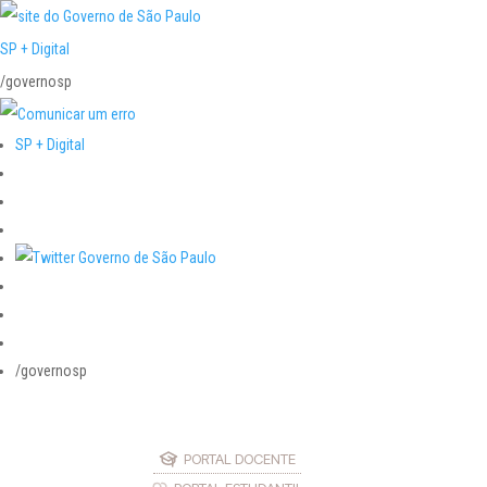
SP + Digital
/governosp
SP + Digital
/governosp
PORTAL DOCENTE