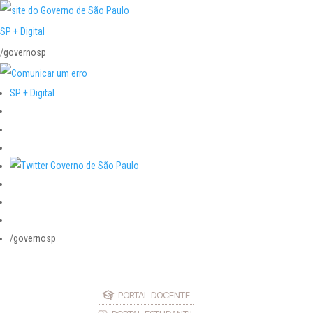
SP + Digital
/governosp
SP + Digital
/governosp
PORTAL DOCENTE