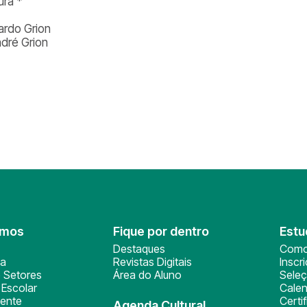
ura *
cardo Grion
ndré Grion
omos
Fique por dentro
Estu
Destaques
Como
ça
Revistas Digitais
Inscr
 Setores
Área do Aluno
Sele
Escolar
Calen
ente
Certi
Agenda Cultural