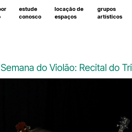
por
estude
locação de
grupos
o
conosco
espaços
artísticos
cursos regulares
bilheteria
teatro procópio ferreira
artes cênicas
grupos artísticos de bolsistas
fale cono
cursos livres
cursos regulares
salão villa-lobos
música
grupos pedagógicos – sede
ouvidoria 
cursos de aperfeiçoamento
cursos livres
erto
auditório unidade chiquinha gonzaga
processo seletivo
grupos pedagógicos – polo
pergunta
chiquinha gonzaga
cursos de aperfeiçoamento
orientações para locação
como che
a
visite o c
3
sceic-sp
 Semana do Violão: Recital do Tri
to
equipe té
josé do rio pardo
assessori
trabalhe 