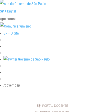
SP + Digital
/governosp
SP + Digital
/governosp
PORTAL DOCENTE