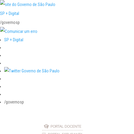
SP + Digital
/governosp
SP + Digital
/governosp
PORTAL DOCENTE