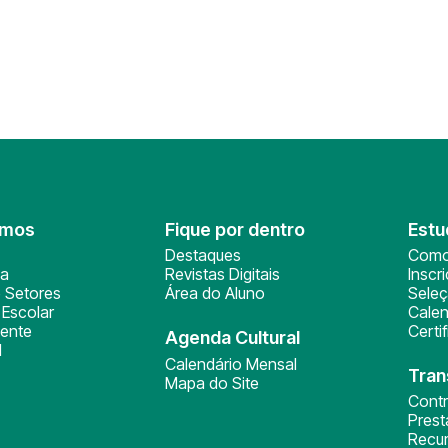
omos
Fique por dentro
Estu
Destaques
Como
ça
Revistas Digitais
Inscr
 Setores
Área do Aluno
Sele
Escolar
Calen
ente
Certi
Agenda Cultural
l
Calendário Mensal
Tran
Mapa do Site
Cont
Pres
Recu