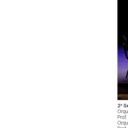
2ª S
Orque
Prof
Orque