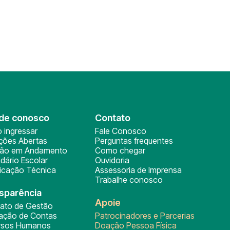
de conosco
Contato
 ingressar
Fale Conosco
ições Abertas
Perguntas frequentes
ção em Andamento
Como chegar
dário Escolar
Ouvidoria
ficação Técnica
Assessoria de Imprensa
Trabalhe conosco
sparência
Apoie
rato de Gestão
tação de Contas
Patrocinadores e Parcerias
rsos Humanos
Doação Pessoa Física