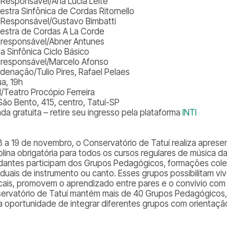
. Responsável/Ana Lúcia Leite
estra Sinfônica de Cordas Ritornello
. Responsável/Gustavo Bimbatti
estra de Cordas A La Corde
. responsável/Abner Antunes
a Sinfônica Ciclo Básico
. responsável/Marcelo Afonso
denação/Tulio Pires, Rafael Pelaes
ua, 19h
l/Teatro Procópio Ferreira
São Bento, 415, centro, Tatuí-SP
da gratuita – retire seu ingresso pela plataforma
INTI
3 a 19 de novembro, o Conservatório de Tatuí realiza aprese
plina obrigatória para todos os cursos regulares de música da
dantes participam dos Grupos Pedagógicos, formações col
viduais de instrumento ou canto. Esses grupos possibilitam v
cais, promovem o aprendizado entre pares e o convívio com 
ervatório de Tatuí mantém mais de 40 Grupos Pedagógicos,
a oportunidade de integrar diferentes grupos com orientaç