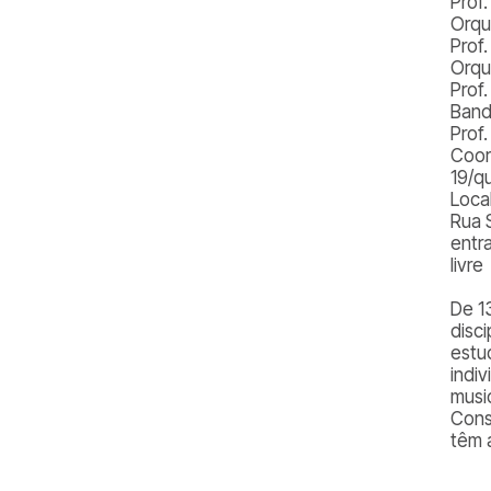
Prof
Orqu
Prof
Orqu
Prof
Band
Prof
Coor
19/q
Loca
Rua 
entra
livre
De 1
disci
estu
indi
musi
Cons
têm 