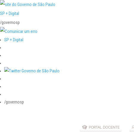
SP + Digital
/governosp
SP + Digital
/governosp
PORTAL DOCENTE