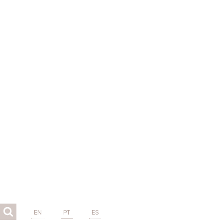
EN
PT
ES