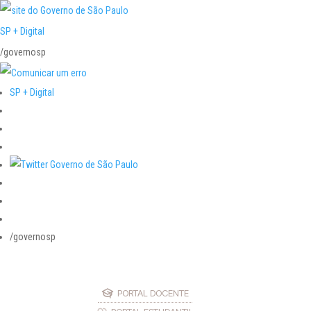
SP + Digital
/governosp
SP + Digital
/governosp
PORTAL DOCENTE