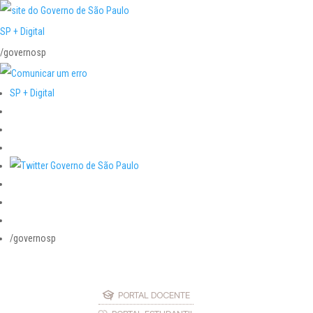
SP + Digital
/governosp
SP + Digital
/governosp
PORTAL DOCENTE