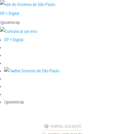
SP + Digital
/governosp
SP + Digital
/governosp
PORTAL DOCENTE