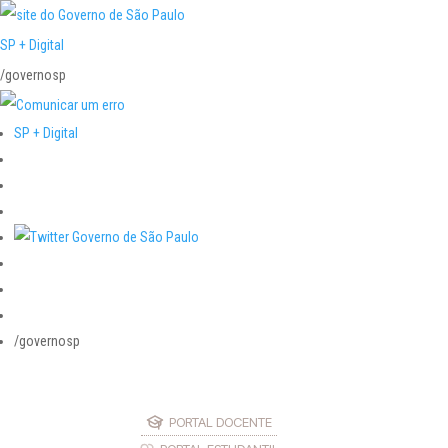
SP + Digital
/governosp
SP + Digital
/governosp
PORTAL DOCENTE