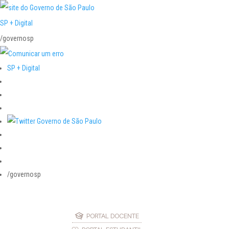
SP + Digital
/governosp
SP + Digital
/governosp
PORTAL DOCENTE